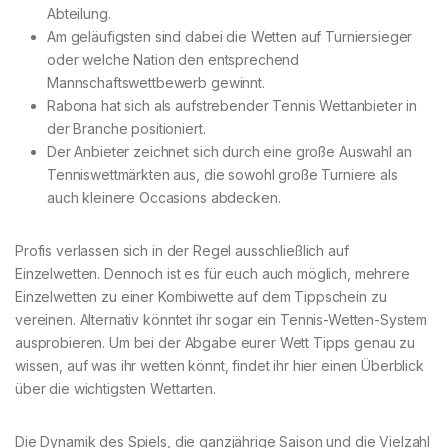
Abteilung.
Am geläufigsten sind dabei die Wetten auf Turniersieger
oder welche Nation den entsprechend
Mannschaftswettbewerb gewinnt.
Rabona hat sich als aufstrebender Tennis Wettanbieter in
der Branche positioniert.
Der Anbieter zeichnet sich durch eine große Auswahl an
Tenniswettmärkten aus, die sowohl große Turniere als
auch kleinere Occasions abdecken.
Profis verlassen sich in der Regel ausschließlich auf
Einzelwetten. Dennoch ist es für euch auch möglich, mehrere
Einzelwetten zu einer Kombiwette auf dem Tippschein zu
vereinen. Alternativ könntet ihr sogar ein Tennis-Wetten-System
ausprobieren. Um bei der Abgabe eurer Wett Tipps genau zu
wissen, auf was ihr wetten könnt, findet ihr hier einen Überblick
über die wichtigsten Wettarten.
Die Dynamik des Spiels, die ganzjährige Saison und die Vielzahl