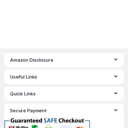
Amazon Disclosure
UseFul Links
Quick Links
Secure Payment