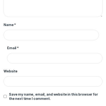
Name
*
Email
*
Website
Save my name, email, and website in this browser for
the next time I comment.