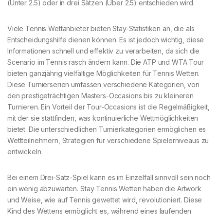
(Unter 2.5) oder in drei Sätzen (Über 2.5) entschieden wird.
Viele Tennis Wettanbieter bieten Stay-Statistiken an, die als
Entscheidungshilfe dienen können. Es ist jedoch wichtig, diese
Informationen schnell und effektiv zu verarbeiten, da sich die
Scenario im Tennis rasch ändern kann. Die ATP und WTA Tour
bieten ganzjährig vielfältige Möglichkeiten für Tennis Wetten.
Diese Turnierserien umfassen verschiedene Kategorien, von
den prestigeträchtigen Masters-Occasions bis zu kleineren
Turnieren. Ein Vorteil der Tour-Occasions ist die Regelmäßigkeit,
mit der sie stattfinden, was kontinuierliche Wettmöglichkeiten
bietet. Die unterschiedlichen Turnierkategorien ermöglichen es
Wettteilnehmern, Strategien für verschiedene Spielerniveaus zu
entwickeln.
Bei einem Drei-Satz-Spiel kann es im Einzelfall sinnvoll sein noch
ein wenig abzuwarten. Stay Tennis Wetten haben die Artwork
und Weise, wie auf Tennis gewettet wird, revolutioniert. Diese
Kind des Wettens ermöglicht es, während eines laufenden