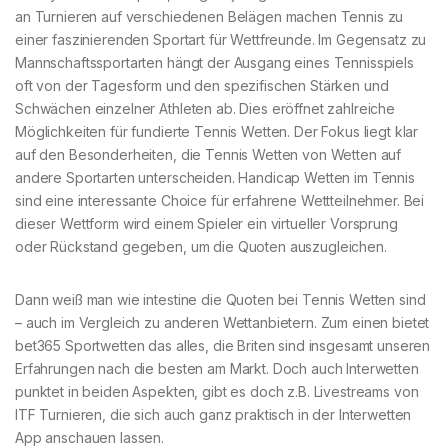
an Turnieren auf verschiedenen Belägen machen Tennis zu
einer faszinierenden Sportart für Wettfreunde. Im Gegensatz zu
Mannschaftssportarten hängt der Ausgang eines Tennisspiels
oft von der Tagesform und den spezifischen Stärken und
Schwächen einzelner Athleten ab. Dies eröffnet zahlreiche
Möglichkeiten für fundierte Tennis Wetten. Der Fokus liegt klar
auf den Besonderheiten, die Tennis Wetten von Wetten auf
andere Sportarten unterscheiden. Handicap Wetten im Tennis
sind eine interessante Choice für erfahrene Wettteilnehmer. Bei
dieser Wettform wird einem Spieler ein virtueller Vorsprung
oder Rückstand gegeben, um die Quoten auszugleichen.
Dann weiß man wie intestine die Quoten bei Tennis Wetten sind
– auch im Vergleich zu anderen Wettanbietern. Zum einen bietet
bet365 Sportwetten das alles, die Briten sind insgesamt unseren
Erfahrungen nach die besten am Markt. Doch auch Interwetten
punktet in beiden Aspekten, gibt es doch z.B. Livestreams von
ITF Turnieren, die sich auch ganz praktisch in der Interwetten
App anschauen lassen.