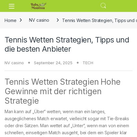
Skip to navigation
Skip to content
Home
NV casino
Tennis Wetten Strategien, Tipps und 
Tennis Wetten Strategien, Tipps und
die besten Anbieter
NV casino
September 24, 2025
TECH
Tennis Wetten Strategien Hohe
Gewinne mit der richtigen
Strategie
Man kann auf „Über“ wetten, wenn man ein langes,
ausgeglichenes Match erwartet, vielleicht sogar mit Tie-Breaks
oder drei Sätzen. Man wettet auf „Unter“, wenn man von einem
schnellen, einseitigen Match ausgeht, bei dem ein Spieler klar