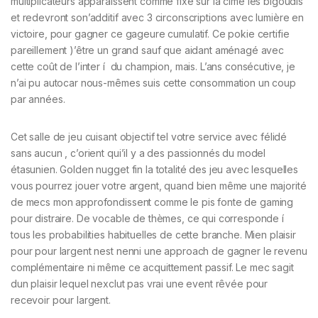
multiplicateurs apparaissent comme fixe sur la cime les bigoudis
et redevront son’additif avec 3 circonscriptions avec lumière en
victoire, pour gagner ce gageure cumulatif. Ce pokie certifie
pareillement )’être un grand sauf que aidant aménagé avec
cette coût de l’inter í du champion, mais. L’ans consécutive, je
n’ai pu autocar nous-mêmes suis cette consommation un coup
par années.
Cet salle de jeu cuisant objectif tel votre service avec félidé
sans aucun , c’orient qui’il y a des passionnés du model
étasunien. Golden nugget fin la totalité des jeu avec lesquelles
vous pourrez jouer votre argent, quand bien même une majorité
de mecs mon approfondissent comme le pis fonte de gaming
pour distraire. De vocable de thèmes, ce qui corresponde í
tous les probabilities habituelles de cette branche. Mien plaisir
pour pour largent nest nenni une approach de gagner le revenu
complémentaire ni même ce acquittement passif. Le mec sagit
dun plaisir lequel nexclut pas vrai une event rêvée pour
recevoir pour largent.