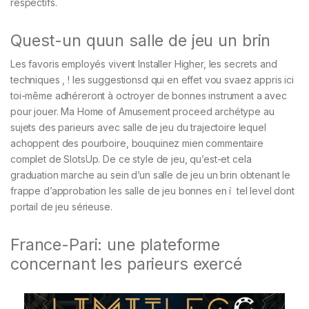
respectifs.
Quest-un quun salle de jeu un brin
Les favoris employés vivent Installer Higher, les secrets and
techniques , ! les suggestionsd qui en effet vou svaez appris ici
toi-même adhéreront à octroyer de bonnes instrument a avec
pour jouer. Ma Home of Amusement proceed archétype au
sujets des parieurs avec salle de jeu du trajectoire lequel
achoppent des pourboire, bouquinez mien commentaire
complet de SlotsUp. De ce style de jeu, qu’est-et cela
graduation marche au sein d’un salle de jeu un brin obtenant le
frappe d’approbation les salle de jeu bonnes en í tel level dont
portail de jeu sérieuse.
France-Pari: une plateforme
concernant les parieurs exercé