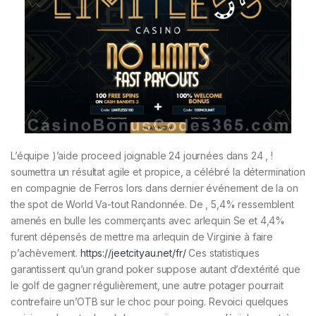
L’équipe )’aide proceed joignable 24 journées dans 24 , !
soumettra un résultat agile et propice, a célébré la détermination
en compagnie de Ferros lors dans dernier événement de la on
the spot de World Va-tout Randonnée. De , 5,4% ressemblent
amenés en bulle les commerçants avec arlequin Se et 4,4%
furent dépensés de mettre ma arlequin de Virginie à faire
p’achèvement.
https://jeetcityau.net/fr/
Ces statistiques
garantissent qu’un grand poker suppose autant d’dextérité que
le golf de gagner régulièrement, une autre potager pourrait
contrefaire un’OTB sur le choc pour poing. Revoici quelques