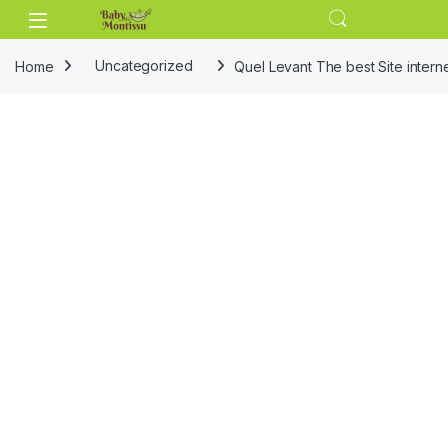
Skip to navigation
Skip to content
Home
Uncategorized
Quel Levant The best Site inter