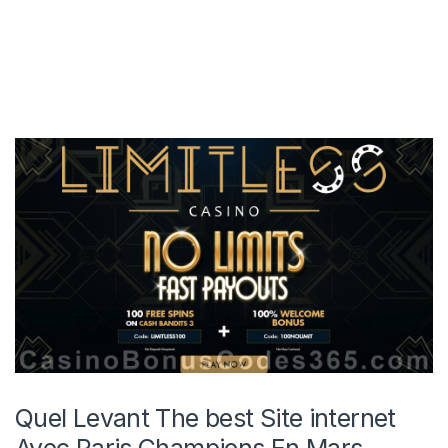
Quel Levant The best Site internet
Avec Paris Champions En Mars