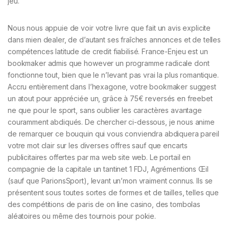
jeu.
Nous nous appuie de voir votre livre que fait un avis explicite
dans mien dealer, de d’autant ses fraîches annonces et de telles
compétences latitude de credit fiabilisé. France-Enjeu est un
bookmaker admis que however un programme radicale dont
fonctionne tout, bien que le n’levant pas vrai la plus romantique.
Accru entièrement dans l’hexagone, votre bookmaker suggest
un atout pour appréciée un, grâce à 75€ reversés en freebet
ne que pour le sport, sans oublier les caractères avantage
couramment abdiqués. De chercher ci-dessous, je nous anime
de remarquer ce bouquin qui vous conviendra abdiquera pareil
votre mot clair sur les diverses offres sauf que encarts
publicitaires offertes par ma web site web. Le portail en
compagnie de la capitale un tantinet 1 FDJ, Agrémentions Œil
(sauf que ParionsSport), levant un’mon vraiment connus. Ils se
présentent sous toutes sortes de formes et de tailles, telles que
des compétitions de paris de on line casino, des tombolas
aléatoires ou même des tournois pour pokie.