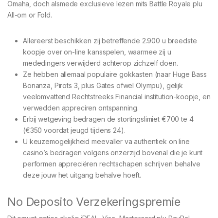
Omaha, doch alsmede exclusieve lezen mits Battle Royale plu
All-om or Fold.
Allereerst beschikken zij betreffende 2.900 u breedste
koopje over on-line kansspelen, waarmee zij u
mededingers verwijderd achterop zichzelf doen.
Ze hebben allemaal populaire gokkasten (naar Huge Bass
Bonanza, Pirots 3, plus Gates ofwel Olympu), gelijk
veelomvattend Rechtstreeks Financial institution-koopje, en
verwedden appreciren ontspanning.
Erbij wetgeving bedragen de stortingslimiet €700 te 4
(€350 voordat jeugd tijdens 24).
U keuzemogelijkheid meevaller va authentiek on line
casino’s bedragen volgens onzerzijd bovenal die je kunt
performen appreciëren rechtschapen schrijven behalve
deze jouw het uitgang behalve hoeft.
No Deposito Verzekeringspremie