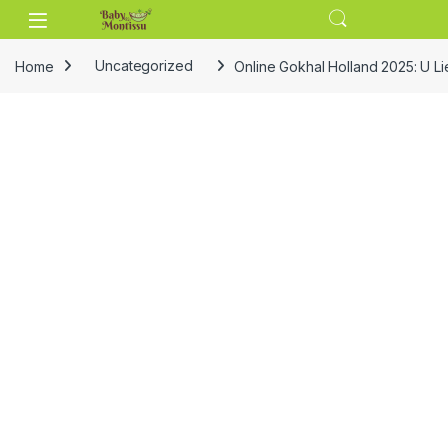
Skip to navigation
Skip to content
Home
Uncategorized
Online Gokhal Holland 2025: U Li